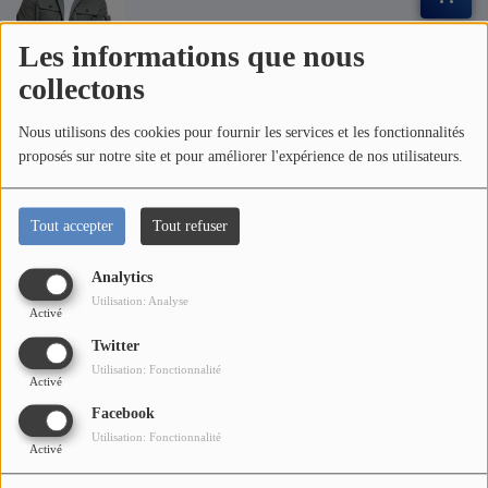
Titres diffusés
Axel Levi
Les informations que nous
Top 10
collectons
21:36
Nous utilisons des cookies pour fournir les services et les fonctionnalités
Médias
Benga Ngai
proposés sur notre site et pour améliorer l'expérience de nos utilisateurs.
Photos
David Ize
Vidéos
Tout accepter
Tout refuser
21:28
Podcasts
Analytics
Utilisation: Analyse
Another Surrender
Activé
Participez
Twitter
Woman Evolve Worship & Naomi Raine
Utilisation: Fonctionnalité
Activé
Témoignages
Facebook
Jeux Concours
Utilisation: Fonctionnalité
Activé