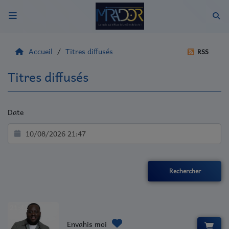
Accueil
Accueil
Titres diffusés
RSS
Qui sommes nous ?
Titres diffusés
Radio
Date
Emissions
Evènements
Equipes
Musique
21:42
Artistes
Envahis moi