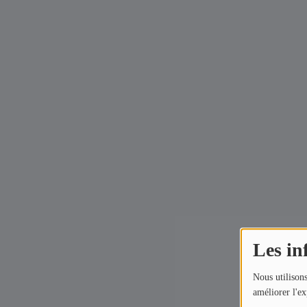
Artistes
Titres diffusés
Top 10
Médias
Photos
Vidéos
Podcasts
Participez
Les in
Témoignages
Nous utilisons
Jeux Concours
améliorer l'ex