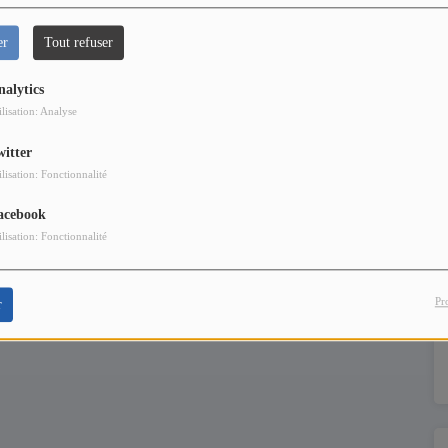
er
Tout refuser
nalytics
ilisation: Analyse
witter
ilisation: Fonctionnalité
acebook
ilisation: Fonctionnalité
Pr
r