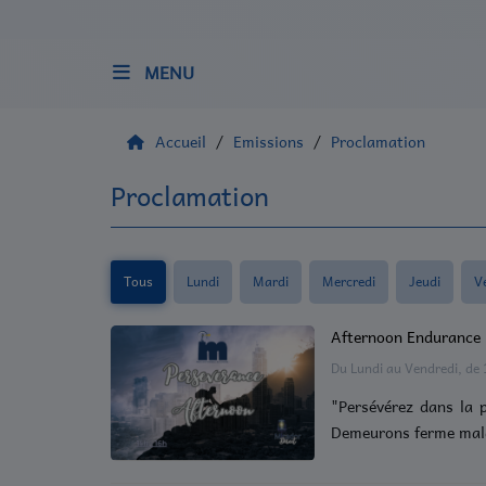
MENU
Accueil
Accueil
Emissions
Proclamation
Qui sommes nous ?
Proclamation
Radio
Tous
Lundi
Mardi
Mercredi
Jeudi
V
Emissions
Evènements
Afternoon Endurance
Du Lundi au Vendredi, de 
Equipes
"Persévérez dans la p
Demeurons ferme malgr
Musique