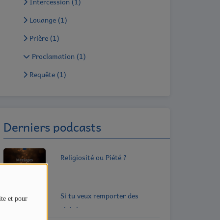
Intercession (1)
Louange (1)
Prière (1)
Proclamation (1)
Requête (1)
Derniers podcasts
Religiosité ou Piété ?
Si tu veux remporter des
ite et pour
victoires..