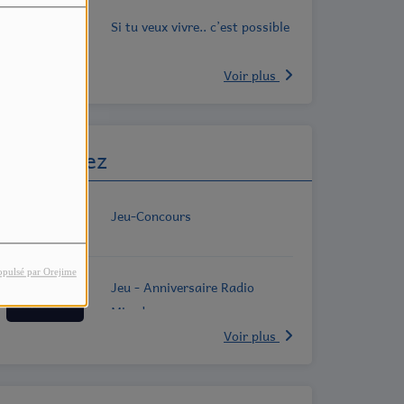
Si tu veux vivre.. c’est possible
Voir plus
Participez
Jeu-Concours
opulsé par Orejime
Jeu - Anniversaire Radio
Mirador
Voir plus