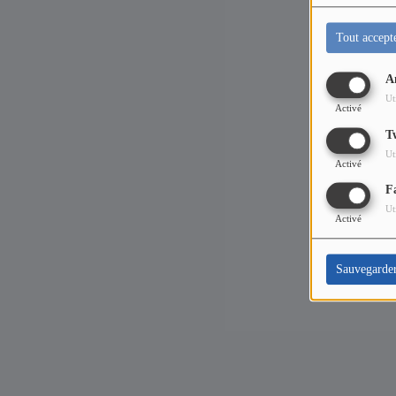
Contact
Tout accept
A
Ut
Activé
T
Ut
Activé
F
Ut
Activé
Sauvegarde