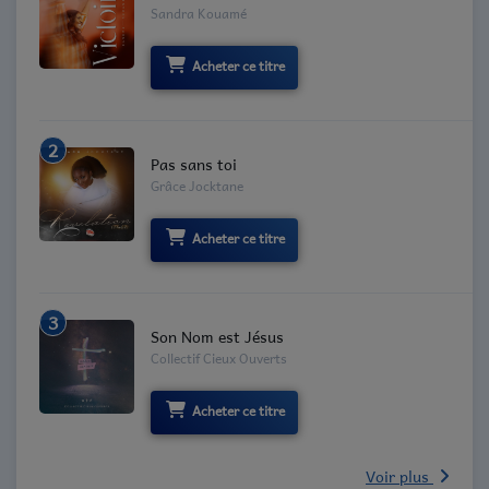
Sandra Kouamé
Acheter ce titre
2
Pas sans toi
Grâce Jocktane
Acheter ce titre
3
Son Nom est Jésus
Collectif Cieux Ouverts
Acheter ce titre
Voir plus