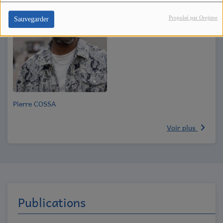
Propulsé par Orejime
Sauvegarder
Pierre COSSA
Voir plus
Publications