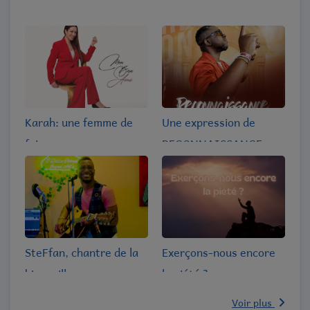
Karah: une femme de
Une expression de
foi
RECONNAISSANCE,
avec Pierre Cossa
SteFfan, chantre de la
Exerçons-nous encore
bienveillance
la piété ?
Voir plus