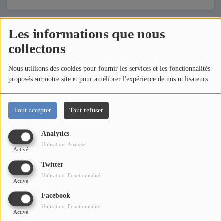
Les informations que nous
Artistes
collectons
Nous utilisons des cookies pour fournir les services et les fonctionnalités
proposés sur notre site et pour améliorer l'expérience de nos utilisateurs.
Tout accepter
Tout refuser
Analytics
Utilisation: Analyse
Activé
Twitter
Utilisation: Fonctionnalité
Activé
Karah
Facebook
Utilisation: Fonctionnalité
Activé