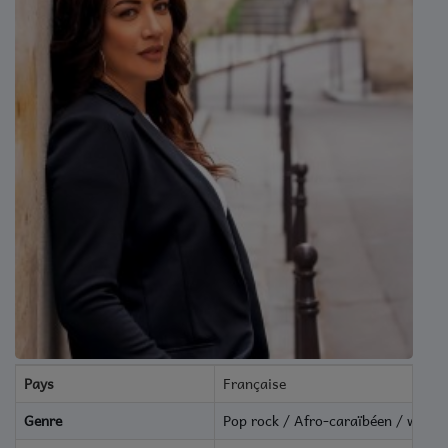
Titres diffusés
Top 10
Médias
Photos
Vidéos
Podcasts
Participez
Témoignages
Pays
Française
Jeux Concours
Genre
Pop rock / Afro-caraïbéen / worsh