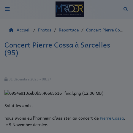
Accueil
Accueil
Photos
Reportage
Concert Pierre Cossa à Sarcelles (95)
Qui sommes nous ?
Concert Pierre Cossa à Sarcelles
(95)
Radio
Emissions
31 décembre 2025 - 08:37
Evènements
Equipes
Salut les amis,
Musique
nous avons eu l'honneur d'assister au concert de
Pierre Cossa
,
le 9 Novembre dernier.
Artistes