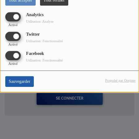
Tout accepter
Tout refuser
Contact
Analytics
Utilisation: Analyse
Activé
Twitter
Utilisation: Fonctionnalité
Activé
Commentaires(0)
Facebook
Utilisation: Fonctionnalité
Activé
Propulsé par Orejime
Sauvegarder
Connectez-vous pour commenter cet article
SE CONNECTER