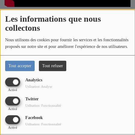
Titres diffusés
23 septembre 2025 - 22:52
-
1156 vues
Les informations que nous
Top 10
collectons
La destinée: compétition ou mission ?
Médias
Nous utilisons des cookies pour fournir les services et les fonctionnalités
proposés sur notre site et pour améliorer l'expérience de nos utilisateurs.
Commentaires(0)
Photos
Vidéos
Tout accepter
Tout refuser
Podcasts
Connectez-vous pour commenter cet article
Analytics
Utilisation: Analyse
Activé
SE CONNECTER
Participez
Twitter
Utilisation: Fonctionnalité
Témoignages
Activé
Facebook
Jeux Concours
Utilisation: Fonctionnalité
Activé